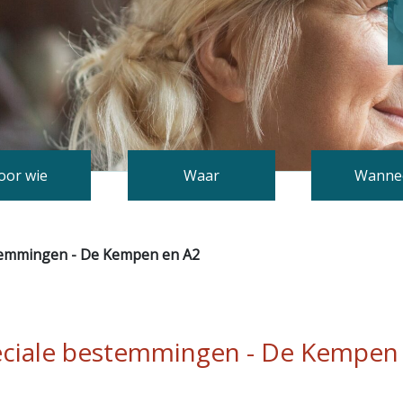
oor wie
Waar
Wanne
temmingen - De Kempen en A2
ciale bestemmingen - De Kempen