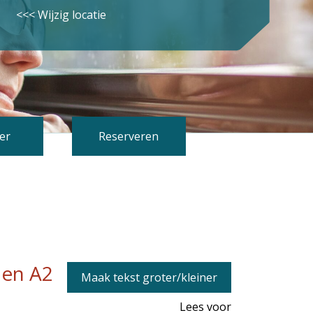
<<< Wijzig locatie
er
Reserveren
 en A2
Maak tekst groter/kleiner
Lees voor