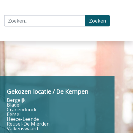
Zoeken
Gekozen locatie / De Kempen
Bergeijk
Bladel
Cranendonck
Eersel
Heeze-Leende
Reusel-De Mierden
Valkenswaard