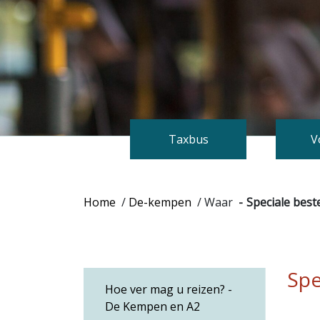
Taxbus
V
Home
/
De-kempen
/
Waar
Speciale bes
Spe
Hoe ver mag u reizen? -
De Kempen en A2