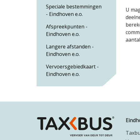
Speciale bestemmingen
U mag
- Eindhoven e.o.
deeln
bereke
Afspreekpunten -
commer
Eindhoven e.o.
aantal
Langere afstanden -
Eindhoven e.o.
Vervoersgebiedkaart -
Eindhoven e.o.
Eindh
Taxb