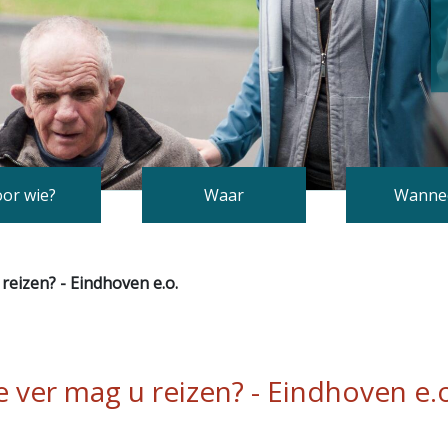
or wie?
Waar
Wanne
reizen? - Eindhoven e.o.
 ver mag u reizen? - Eindhoven e.