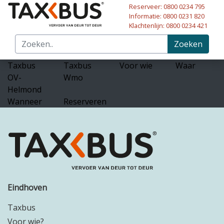
Reserveer: 0800 0234 795
Naar hoofdinhoud
Informatie: 0800 0231 820
Klachtenlijn: 0800 0234 421
Zoeken
Taxbus
Taxbus
Voor wie
Waar
OV-
Wmo
Helmond
Wanneer
Reserveren
Eindhoven
Taxbus
Voor wie?