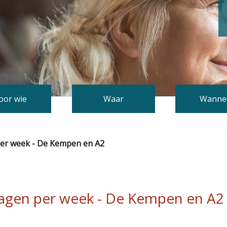
oor wie
Waar
Wanne
per week - De Kempen en A2
agen per week - De Kempen en A2