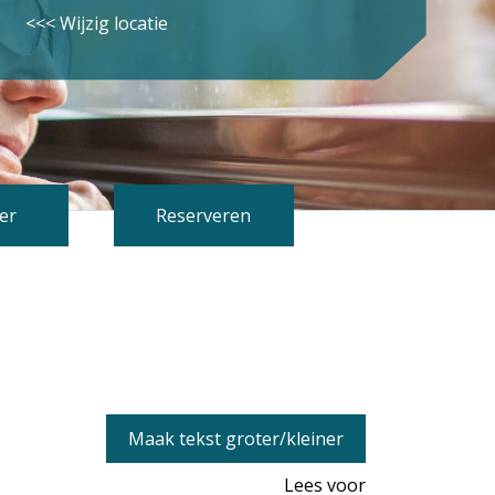
<<< Wijzig locatie
er
Reserveren
Maak tekst groter/kleiner
Lees voor