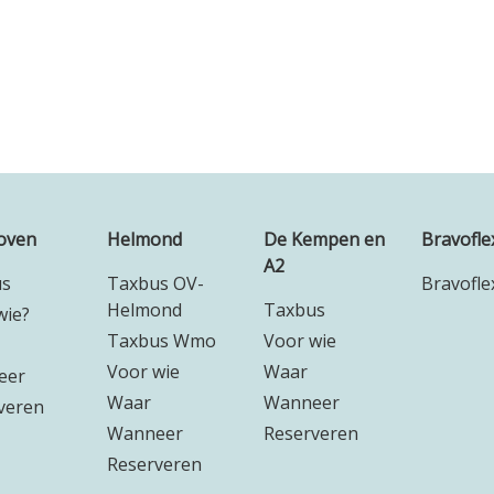
oven
Helmond
De Kempen en
Bravofle
A2
us
Taxbus OV-
Bravofle
Helmond
Taxbus
wie?
Taxbus Wmo
Voor wie
Voor wie
Waar
eer
Waar
Wanneer
veren
Wanneer
Reserveren
Reserveren