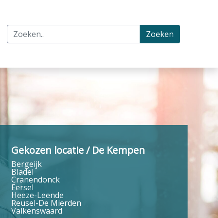
Zoeken
Gekozen locatie / De Kempen
Bergeijk
Bladel
Cranendonck
Eersel
Heeze-Leende
Reusel-De Mierden
Valkenswaard