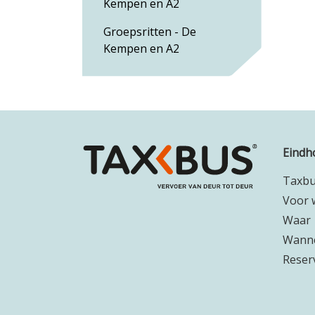
Kempen en A2
Groepsritten - De
Kempen en A2
Eindh
Taxb
Voor 
Waar
Wann
Reser