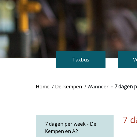
Taxbus
V
Home
/
De-kempen
/
Wanneer
7 dagen 
7 d
7 dagen per week - De
Kempen en A2